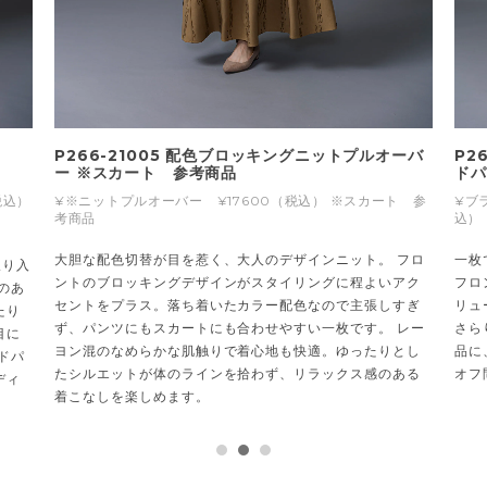
ツ
P266-21005 配色ブロッキングニットプルオーバ
P2
ー ※スカート 参考商品
ドパ
税込）
¥※ニットプルオーバー ¥17600（税込） ※スカート 参
¥ブ
考商品
込)
大胆な配色切替が目を惹く、大人のデザインニット。 フロ
一枚
取り入
ントのブロッキングデザインがスタイリングに程よいアク
フロ
のあ
セントをプラス。落ち着いたカラー配色なので主張しすぎ
リュ
たり
ず、パンツにもスカートにも合わせやすい一枚です。 レー
さら
目に
ヨン混のなめらかな肌触りで着心地も快適。ゆったりとし
品に
ドパ
たシルエットが体のラインを拾わず、リラックス感のある
オフ
ディ
着こなしを楽しめます。